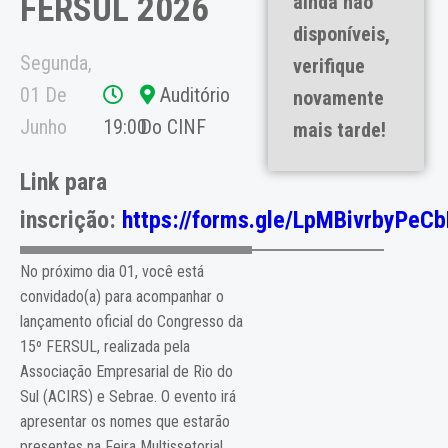
FERSUL 2026
ainda não
disponíveis,
Segunda,
verifique
01 De
Auditório
novamente
Junho
19:00
Do CINF
mais tarde!
Link para
inscrição:
https://forms.gle/LpMBivrbyPeC
No próximo dia 01, você está
convidado(a) para acompanhar o
lançamento oficial do Congresso da
15º FERSUL, realizada pela
Associação Empresarial de Rio do
Sul (ACIRS) e Sebrae. O evento irá
apresentar os nomes que estarão
presentes na Feira Multissetorial.