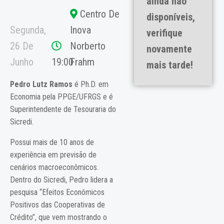
ainda não
Centro De
disponíveis,
Segunda,
Inova
verifique
26 De
Norberto
novamente
Junho
19:00
Frahm
mais tarde!
Pedro Lutz Ramos
é Ph.D. em
Economia pela PPGE/UFRGS e é
Superintendente de Tesouraria do
Sicredi.
Possui mais de 10 anos de
experiência em previsão de
cenários macroeconômicos.
Dentro do Sicredi, Pedro lidera a
pesquisa “Efeitos Econômicos
Positivos das Cooperativas de
Crédito”, que vem mostrando o