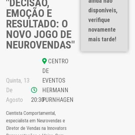
"DECISÃO,
ainda não
disponíveis,
EMOÇÃO E
verifique
RESULTADO: O
novamente
NOVO JOGO DE
mais tarde!
NEUROVENDAS"
CENTRO
DE
Quinta, 13
EVENTOS
De
HERMANN
Agosto
20:30
PURNHAGEN
Cientista Comportamental,
especialista em Neurovendas e
Diretor de Vendas na Innovators